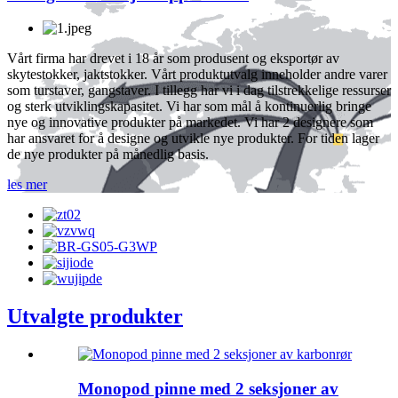
Vårt firma har drevet i 18 år som produsent og eksportør av
skytestokker, jaktstokker. Vårt produktutvalg inneholder andre varer
som turstaver, gangstaver. I tillegg har vi i dag tilstrekkelige ressurser
og sterk utviklingskapasitet. Vi har som mål å kontinuerlig bringe
nye og innovative produkter på markedet. Vi har 2 designere som
har ansvaret for å designe og utvikle nye produkter. For tiden lager
de nye produkter på månedlig basis.
les mer
Utvalgte produkter
Monopod pinne med 2 seksjoner av