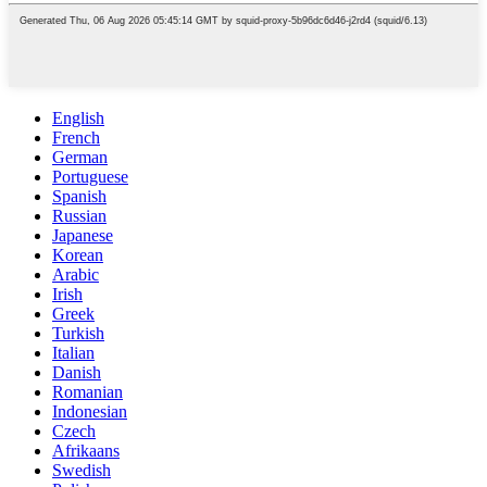
English
French
German
Portuguese
Spanish
Russian
Japanese
Korean
Arabic
Irish
Greek
Turkish
Italian
Danish
Romanian
Indonesian
Czech
Afrikaans
Swedish