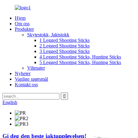
Hjem
Om oss
Produkter
Skytestokk, Jaktstokk
1 Legged Shooting Sticks
2 Legged Shooting Sticks
3 Legged Shooting Sticks
4 Legged Shooting Sticks, Hunting Sticks
5 Legged Shooting Sticks, Hunting Sticks
Viltmater
Nyheter
Vanlige spørsmål
Kontakt oss
English
Gi deg den beste jaktopplevelsen!